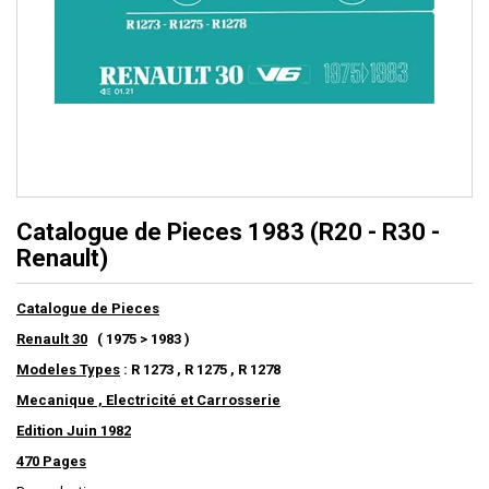
Catalogue de Pieces 1983 (R20 - R30 -
Renault)
Catalogue de Pieces
Renault 30
( 1975 > 1983 )
Modeles Types
: R 1273 , R 1275 , R 1278
Mecanique , Electricité et Carrosserie
Edition Juin 1982
470 Pages