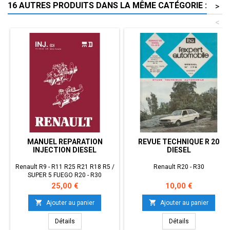
16 AUTRES PRODUITS DANS LA MÊME CATÉGORIE :
>
<
MANUEL REPARATION
REVUE TECHNIQUE R 20
INJECTION DIESEL
DIESEL
Renault R9 - R11 R25 R21 R18 R5 /
Renault R20 - R30
SUPER 5 FUEGO R20 - R30
Prix
Prix
25,00 €
10,00 €


Ajouter au panier
Ajouter au panier
Détails
Détails