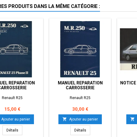
RES PRODUITS DANS LA MÊME CATÉGORIE :
UEL REPARATION
MANUEL REPARATION
NOTICE 
CARROSSERIE
CARROSSERIE
Renault R25
Renault R25
Prix
Prix
15,00 €
30,00 €


Ajouter au panier
Ajouter au panier
Détails
Détails