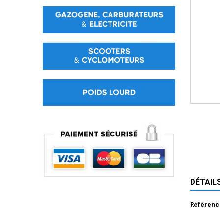
DÉTAIL
Référenc