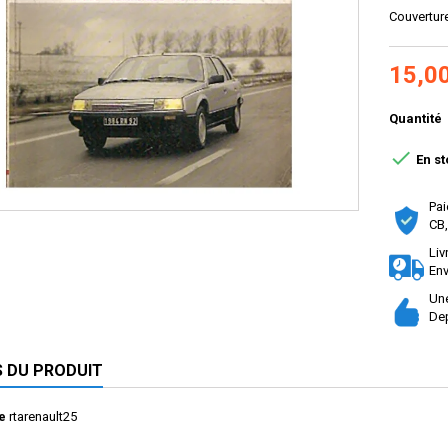
Couvertur
15,0
Quantité

En st
Pai
CB,
Liv
Env
Une
Dep
S DU PRODUIT
e
rtarenault25