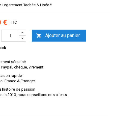
e Legerement Tachée & Usée !!
0 €
TTC
Ajouter au panier

ock
ement sécurisé
 Paypal, chèque, virement
raison rapide
oi France & Etranger
 histoire de passion
uis 2010, nous conseillons nos clients.