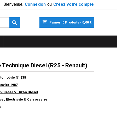
Bienvenue,
Connexion
ou
Créez votre compte

shopping_cart
Panier:
0
Produits - 0,00 €
 Technique Diesel (R25 - Renault)
utomobile N° 238
anvier 1987
5 Diesel & Turbo Diesel
 , Electricite & Carrosserie
s