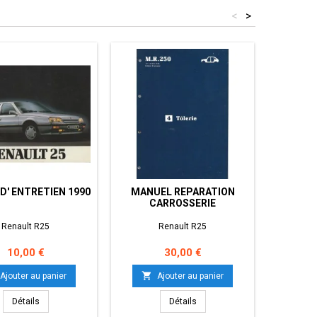
<
>
D' ENTRETIEN 1990
MANUEL REPARATION
MANU
CARROSSERIE
M
Renault R25
Renault R25
Prix
Prix
10,00 €
30,00 €


Ajouter au panier
Ajouter au panier
Détails
Détails