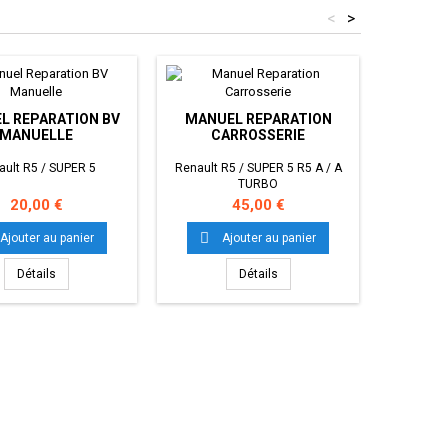
<
>
MANU
L REPARATION BV
MANUEL REPARATION
MANUELLE
CARROSSERIE
Rena
ault R5 / SUPER 5
Renault R5 / SUPER 5 R5 A / A
TURBO
Prix
Prix
20,00 €
45,00 €


Ajouter au panier
Ajouter au panier
Détails
Détails