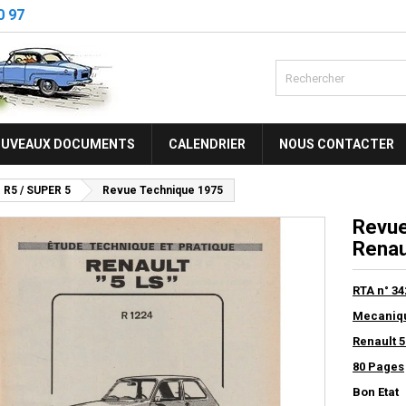
0 97
UVEAUX DOCUMENTS
CALENDRIER
NOUS CONTACTER
R5 / SUPER 5
Revue Technique 1975
Revue
Renau
RTA n° 34
Mecaniqu
Renault 5
80 Pages
Bon Etat