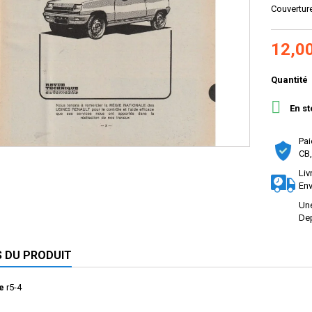
Couvertur
12,0
Quantité

En st
Pai
CB,
Liv
Env
Une
Dep
S DU PRODUIT
e
r5-4