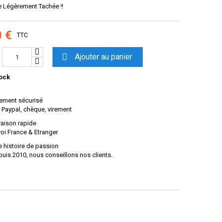
e Légèrement Tachée !!
0 €
TTC

Ajouter au panier
ock
ement sécurisé
 Paypal, chèque, virement
raison rapide
oi France & Etranger
 histoire de passion
uis 2010, nous conseillons nos clients.