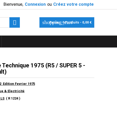
Bienvenue,
Connexion
ou
Créez votre compte

shopping_cart
Panier:
0
Produits - 0,00 €
 Technique 1975 (R5 / SUPER 5 -
lt)
2 Edition Fevrier 1975
e & Electricité
 LS
( R 1224 )