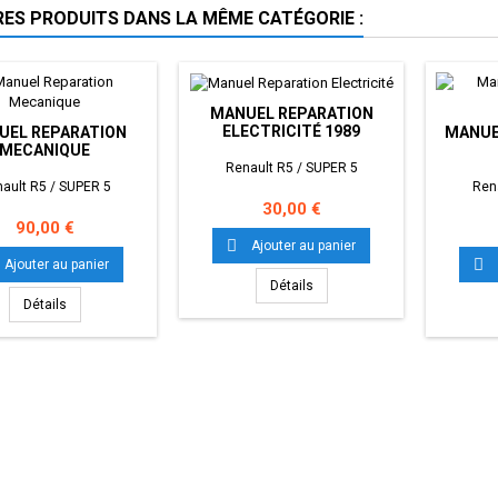
RES PRODUITS DANS LA MÊME CATÉGORIE :
MANUEL REPARATION
ELECTRICITÉ 1989
UEL REPARATION
MANUE
MECANIQUE
Renault R5 / SUPER 5
ault R5 / SUPER 5
Ren
Prix
30,00 €
Prix
90,00 €

Ajouter au panier

Ajouter au panier
Détails
Détails