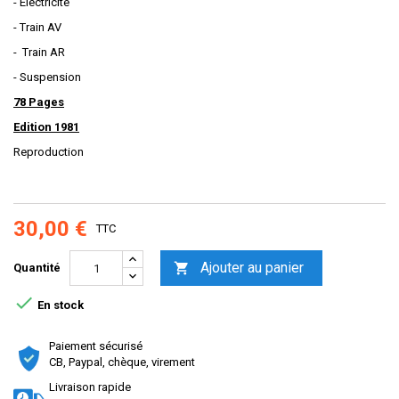
- Electricité
- Train AV
- Train AR
- Suspension
78 Pages
Edition 1981
Reproduction
30,00 €
TTC
Ajouter au panier

Quantité

En stock
Paiement sécurisé
CB, Paypal, chèque, virement
Livraison rapide