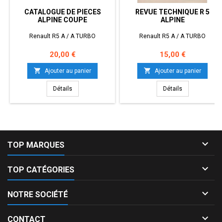
CATALOGUE DE PIECES
REVUE TECHNIQUE R 5
ALPINE COUPE
ALPINE
Renault R5 A / A TURBO
Renault R5 A / A TURBO
Prix
Prix
20,00 €
15,00 €


Ajouter au panier
Ajouter au panier
Détails
Détails

TOP MARQUES

TOP CATÉGORIES

NOTRE SOCIÉTÉ

CONTACT