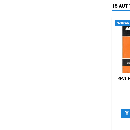
15 AUT
Nouvea
REVUE
