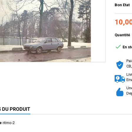
Bon Etat
10,0
Quantité

En st
Pai
CB,
Liv
Env
Une
Dep
S DU PRODUIT
e
ritmo-2