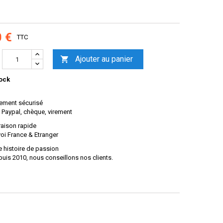
0 €
TTC
Ajouter au panier

ock
ement sécurisé
 Paypal, chèque, virement
raison rapide
oi France & Etranger
 histoire de passion
uis 2010, nous conseillons nos clients.