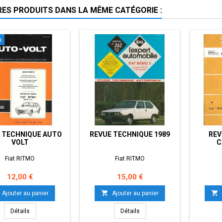
RES PRODUITS DANS LA MÊME CATÉGORIE :
u
 TECHNIQUE AUTO
REVUE TECHNIQUE 1989
REV
VOLT
C
Fiat RITMO
Fiat RITMO
Prix
Prix
12,00 €
15,00 €


Ajouter au panier
Ajouter au panier
Détails
Détails