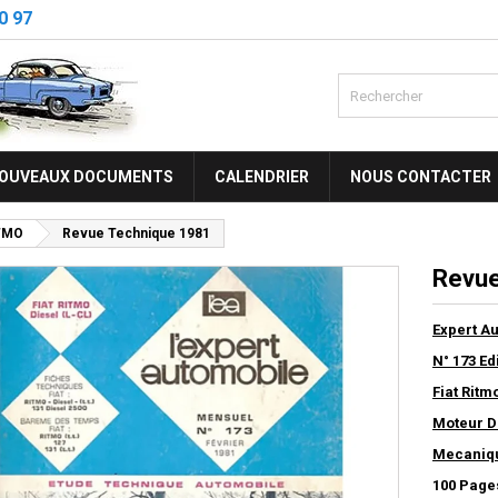
0 97
OUVEAUX DOCUMENTS
CALENDRIER
NOUS CONTACTER
TMO
Revue Technique 1981
Revue
Expert A
N° 173 Ed
Fiat Ritm
Moteur D
Mecanique
100 Page