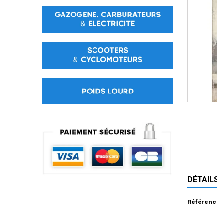
DÉTAIL
Référenc