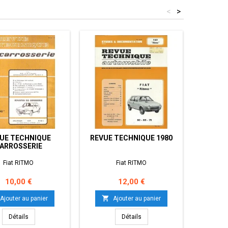
<
>
UE TECHNIQUE
REVUE TECHNIQUE 1980
MANUEL
ARROSSERIE
Fiat RITMO
Fiat RITMO
Prix
Prix
10,00 €
12,00 €


Ajouter au panier
Ajouter au panier
Détails
Détails