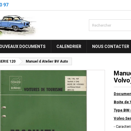
0 97
OUVEAUX DOCUMENTS
CALENDRIER
NOUS CONTACTER
SERIE 120
Manuel d Atelier BV Auto
Manue
Volvo
Document
Boite de 
Type BW-
Volvo Ser
- Caracter