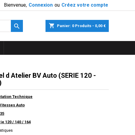
Bienvenue,
Connexion
ou
Créez votre compte

shopping_cart
Panier:
0
Produits - 0,00 €
l d Atelier BV Auto (SERIE 120 -
)
ation Technique
Vitesses Auto
35
ie 120 / 140 / 164
istiques