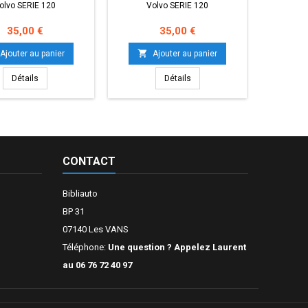
olvo SERIE 120
Volvo SERIE 120
Vo
Prix
Prix
35,00 €
35,00 €


Ajouter au panier
Ajouter au panier
Détails
Détails
CONTACT
Bibliauto
BP 31
07140 Les VANS
Téléphone:
Une question ? Appelez Laurent
au 06 76 72 40 97