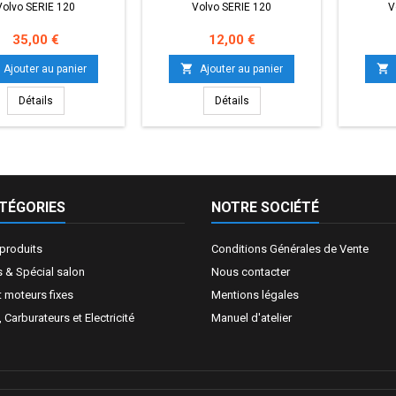
Volvo SERIE 120
Volvo SERIE 120
V
Prix
Prix
35,00 €
12,00 €


Ajouter au panier
Ajouter au panier
Détails
Détails
TÉGORIES
NOTRE SOCIÉTÉ
produits
Conditions Générales de Vente
 & Spécial salon
Nous contacter
t moteurs fixes
Mentions légales
Carburateurs et Electricité
Manuel d'atelier