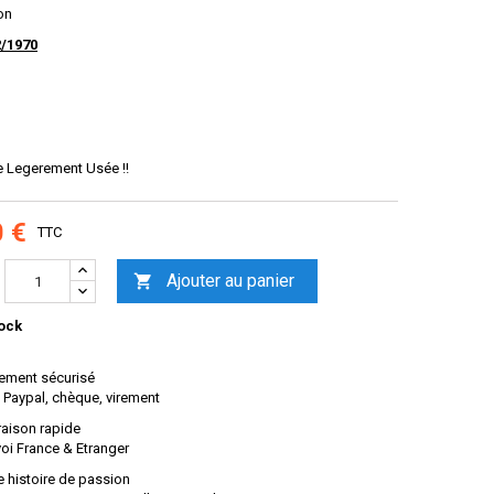
on
2/1970
e Legerement Usée !!
0 €
TTC
Ajouter au panier

ock
ement sécurisé
 Paypal, chèque, virement
raison rapide
oi France & Etranger
 histoire de passion