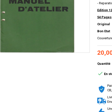
- Reparati
Edition 1
54 Pages
Original
Bon Etat
Couvertur
20,0
Quantité

En st
Pai
CB,
Liv
Env
Une