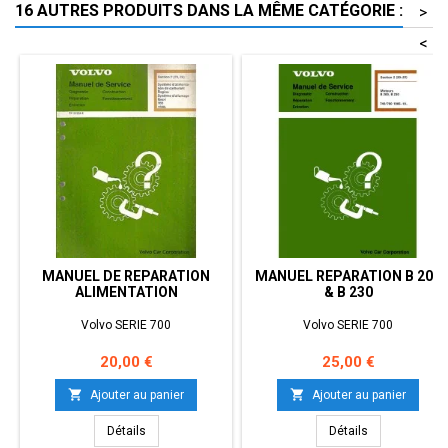
16 AUTRES PRODUITS DANS LA MÊME CATÉGORIE :
>
<
MANUEL DE REPARATION
MANUEL REPARATION B 200
ALIMENTATION
& B 230
Volvo SERIE 700
Volvo SERIE 700
Prix
Prix
20,00 €
25,00 €


Ajouter au panier
Ajouter au panier
Détails
Détails