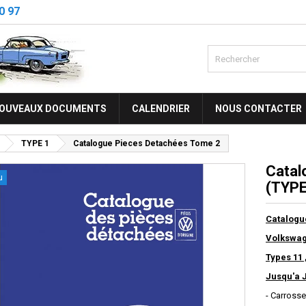
0 97
OUVEAUX DOCUMENTS
CALENDRIER
NOUS CONTACTER
TYPE 1
Catalogue Pieces Detachées Tome 2
Catal
u
(TYPE
Catalogu
Volkswag
Types 11 
Jusqu'a J
- Carrosse