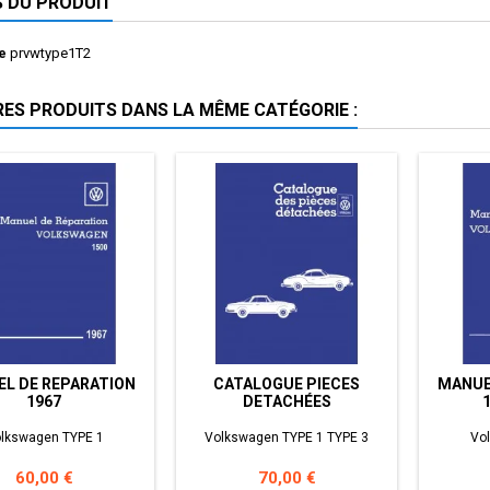
S DU PRODUIT
e
prvwtype1T2
RES PRODUITS DANS LA MÊME CATÉGORIE :
L DE REPARATION
CATALOGUE PIECES
MANUE
1967
DETACHÉES
lkswagen TYPE 1
Volkswagen TYPE 1 TYPE 3
Vo
Prix
Prix
60,00 €
70,00 €