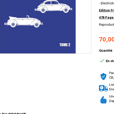
- Electricit
Edition F
478 Page
Reproduc
70,0
Quantité

En st
Pai
CB,
Liv
Env
Une
Dep