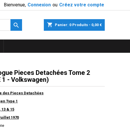
Bienvenue,
Connexion
ou
Créez votre compte

shopping_cart
Panier:
0
Produits - 0,00 €
ogue Pieces Detachées Tome 2
 1 - Volkswagen)
e des Pieces Detachées
en Type 1
, 13 & 15
uillet 1970
rie