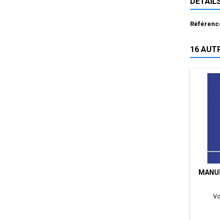
DÉTAIL
Référenc
16 AUT
MANUE
Vo