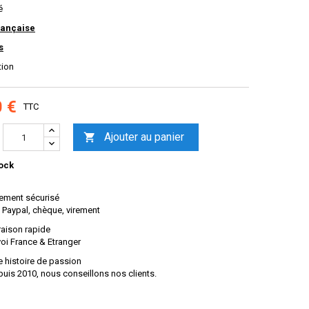
é
rançaise
s
tion
0 €
TTC
Ajouter au panier

ock
ement sécurisé
 Paypal, chèque, virement
raison rapide
oi France & Etranger
 histoire de passion
uis 2010, nous conseillons nos clients.