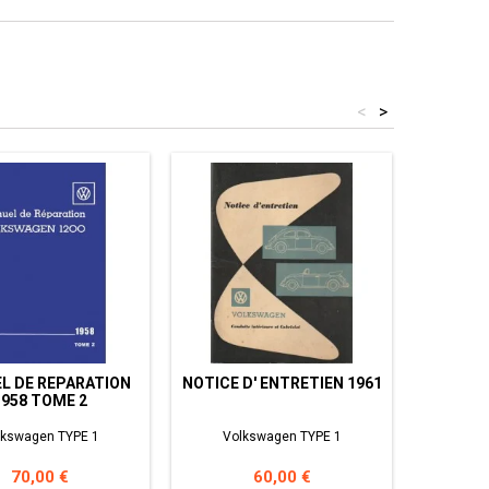
<
>
L DE REPARATION
NOTICE D' ENTRETIEN 1961
MANUEL
1958 TOME 2
E
lkswagen TYPE 1
Volkswagen TYPE 1
Volkswage
3 T
Prix
Prix
70,00 €
60,00 €