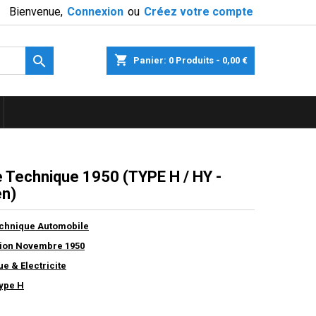
Bienvenue,
Connexion
ou
Créez votre compte

shopping_cart
Panier:
0
Produits - 0,00 €
 Technique 1950 (TYPE H / HY -
en)
chnique Automobile
ition Novembre 1950
e & Electricite
Type H