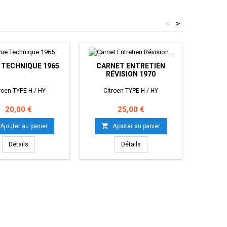
<
>
 TECHNIQUE 1965
CARNET ENTRETIEN
NOTICE 
RÉVISION 1970
roen TYPE H / HY
Citroen TYPE H / HY
Cit
Prix
Prix
20,00 €
25,00 €


Ajouter au panier
Ajouter au panier
Détails
Détails