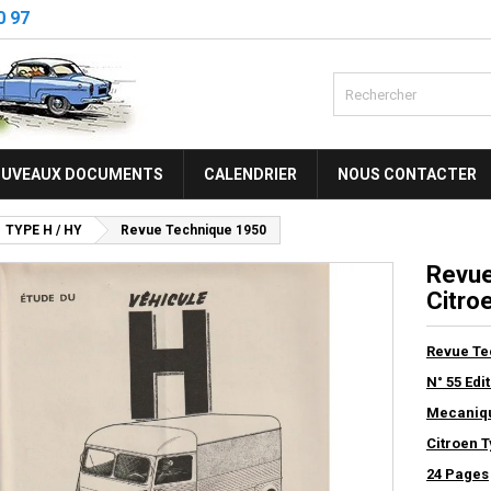
0 97
UVEAUX DOCUMENTS
CALENDRIER
NOUS CONTACTER
TYPE H / HY
Revue Technique 1950
Revue
Citro
Revue Te
N° 55 Ed
Mecaniqu
Citroen 
24 Pages