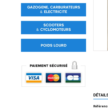
DÉTAIL
Référenc