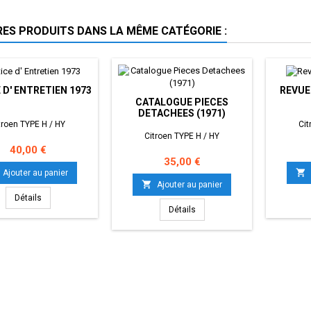
RES PRODUITS DANS LA MÊME CATÉGORIE :
 D' ENTRETIEN 1973
REVUE
CATALOGUE PIECES
DETACHEES (1971)
troen TYPE H / HY
Cit
Citroen TYPE H / HY
Prix
40,00 €
Prix
35,00 €

Ajouter au panier

Ajouter au panier
Détails
Détails