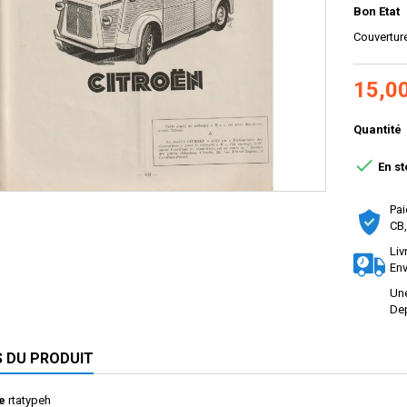
Bon Etat
Couvertur
15,0
Quantité

En st
Pai
CB,
Liv
Env
Une
Dep
S DU PRODUIT
e
rtatypeh