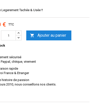
e Legerement Tachée & Usée !!
0 €
TTC
Ajouter au panier

ock
ement sécurisé
 Paypal, chèque, virement
raison rapide
oi France & Etranger
 histoire de passion
uis 2010, nous conseillons nos clients.