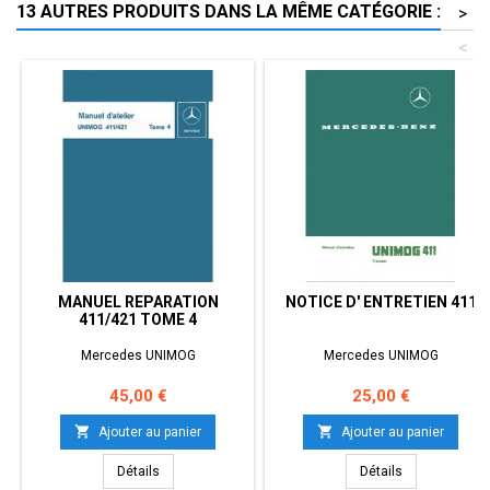
13 AUTRES PRODUITS DANS LA MÊME CATÉGORIE :
>
<
MANUEL REPARATION
NOTICE D' ENTRETIEN 411
411/421 TOME 4
Mercedes UNIMOG
Mercedes UNIMOG
Prix
Prix
45,00 €
25,00 €


Ajouter au panier
Ajouter au panier
Détails
Détails