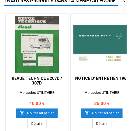
16 AUTRES PRODUITS DANS LA MÊME CATÉGORIE :
>
<
REVUE TECHNIQUE 207D /
NOTICE D' ENTRETIEN 1969
307D
Mercedes UTILITAIRE
Mercedes UTILITAIRE
Prix
Prix
40,00 €
25,00 €


Ajouter au panier
Ajouter au panier
Détails
Détails