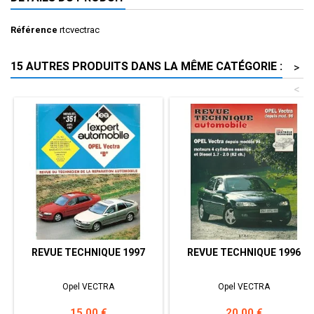
Référence
rtcvectrac
15 AUTRES PRODUITS DANS LA MÊME CATÉGORIE :
>
<
REVUE TECHNIQUE 1997
REVUE TECHNIQUE 1996
Opel VECTRA
Opel VECTRA
Prix
Prix
15,00 €
20,00 €