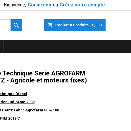
Bienvenue,
Connexion
ou
Créez votre compte

shopping_cart
Panier:
0
Produits - 0,00 €
 Technique Serie AGROFARM
Z - Agricole et moteurs fixes)
chnique Diesel
ition Juil/Aout 2009
s Deutz Fahr
: Agrofarm 80 & 100
F4M 2012 C