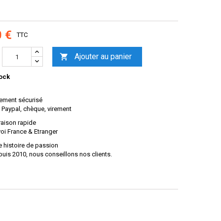
0 €
TTC
Ajouter au panier

ock
ement sécurisé
 Paypal, chèque, virement
raison rapide
oi France & Etranger
 histoire de passion
uis 2010, nous conseillons nos clients.