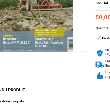
Bon Etat
50,0
Quantité

En st
Pai
CB,
Liv
Env
Une
Dep
S DU PRODUIT
e
rtddeutzagrofarm