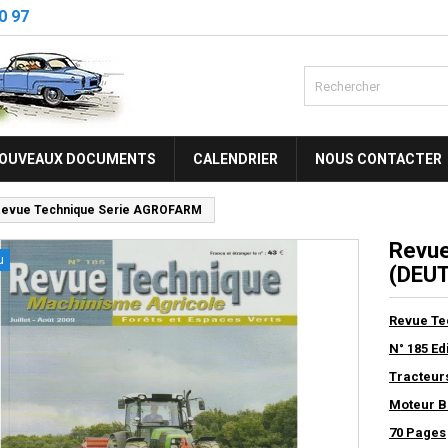
0 97
OUVEAUX DOCUMENTS
CALENDRIER
NOUS CONTACTER
evue Technique Serie AGROFARM
Revue
u
(DEUT
Revue Te
N° 185 Ed
Tracteur
Moteur B
70 Pages