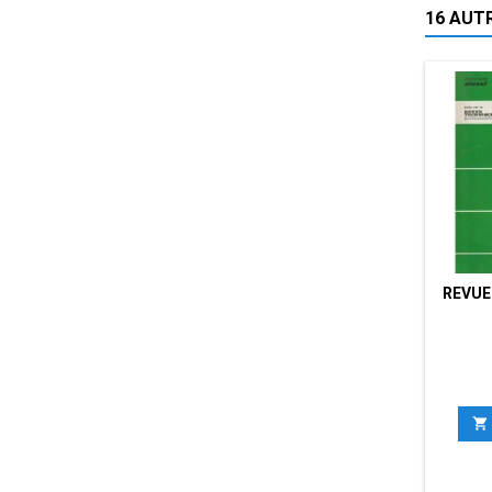
16 AUT
REVUE
