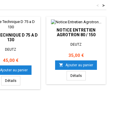
<
>
NOTICE ENTRETIEN
AGROTRON 80 / 150
ECHNIQUE D 75 A D
REVUE 
130
DEUTZ
DEUTZ
Prix
35,00 €
Prix
45,00 €

Ajouter au panier

Ajouter au panier
Détails
Détails