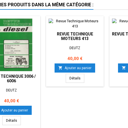
RES PRODUITS DANS LA MÊME CATÉGORIE :
REVUE TECHNIQUE
REVUE T
MOTEURS 413
DEUTZ
Prix
40,00 €


Ajouter au panier
 TECHNIQUE 3006 /
Détails
6006
DEUTZ
Prix
40,00 €
Ajouter au panier
Détails