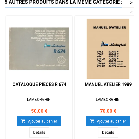
5 AUTRES PRODUITS DANS LA MÊME CATÉGORIE :
>
<
CATALOGUE PIECES R 674
MANUEL ATELIER 1989
LAMBORGHINI
LAMBORGHINI
Prix
Prix
50,00 €
70,00 €


Ajouter au panier
Ajouter au panier
Détails
Détails