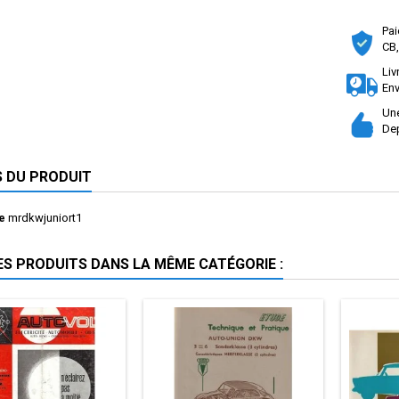
Pai
CB,
Liv
Env
Une
Dep
S DU PRODUIT
e
mrdkwjuniort1
ES PRODUITS DANS LA MÊME CATÉGORIE :