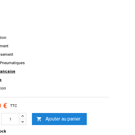
tion
ement
issement
 Pneumatiques
rançaise
s
tion
0 €
TTC
Ajouter au panier

ock