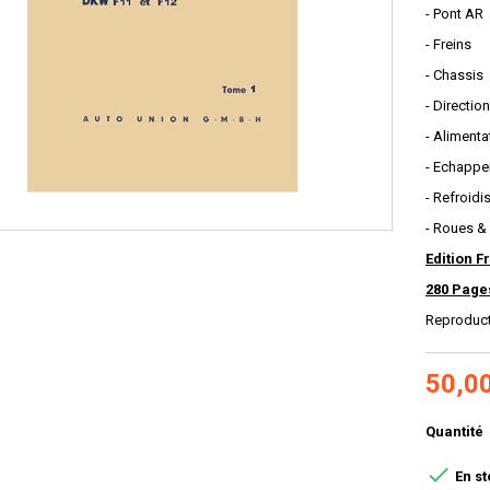
- Pont AR
- Freins
- Chassis
- Direction
- Alimenta
- Echapp
- Refroid
- Roues &
Edition F
280 Page
Reproduc
50,0
Quantité

En st