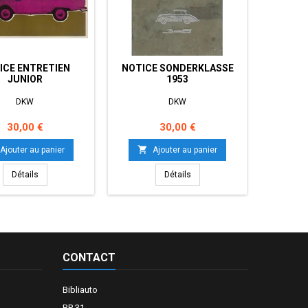
ICE ENTRETIEN
NOTICE SONDERKLASSE
NOTICE 
JUNIOR
1953
DKW
DKW
Prix
Prix
30,00 €
30,00 €


Ajouter au panier
Ajouter au panier
Détails
Détails
CONTACT
Bibliauto
BP 31