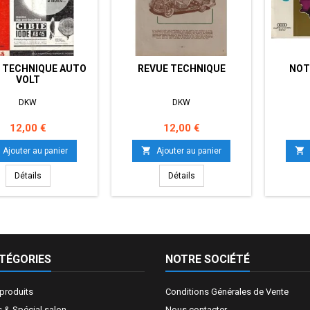
 TECHNIQUE AUTO
REVUE TECHNIQUE
NOT
VOLT
DKW
DKW
Prix
Prix
12,00 €
12,00 €


Ajouter au panier
Ajouter au panier
Détails
Détails
TÉGORIES
NOTRE SOCIÉTÉ
produits
Conditions Générales de Vente
 & Spécial salon
Nous contacter