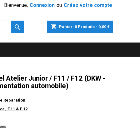
Bienvenue,
Connexion
ou
Créez votre compte

shopping_cart
Panier:
0
Produits - 0,00 €
l Atelier Junior / F11 / F12 (DKW -
entation automobile)
e Reparation
r , F 11 & F 12
tées