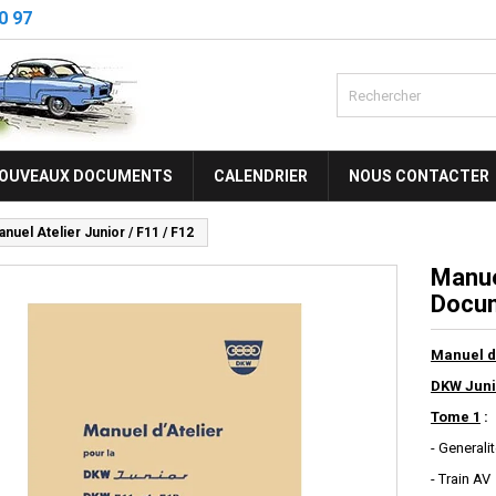
0 97
OUVEAUX DOCUMENTS
CALENDRIER
NOUS CONTACTER
nuel Atelier Junior / F11 / F12
Manue
Docum
Manuel d
DKW Junio
Tome 1
:
- Generali
- Train AV