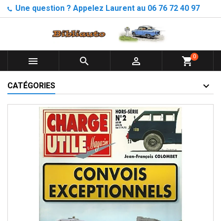
Une question ? Appelez Laurent au 06 76 72 40 97
0



shopping_cart
CATÉGORIES