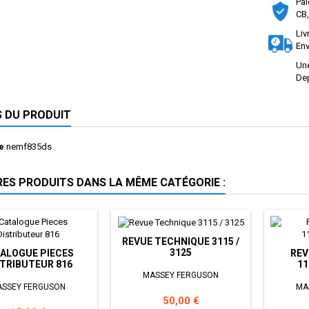
Pai
CB,
Liv
Env
Une
Dep
S DU PRODUIT
e
nemf835ds
RES PRODUITS DANS LA MÊME CATÉGORIE :
REVUE TECHNIQUE 3115 /
3125
ALOGUE PIECES
REV
TRIBUTEUR 816
11
MASSEY FERGUSON
SSEY FERGUSON
MA
Prix
50,00 €