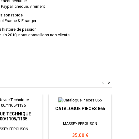
ement sécurisé
 Paypal, chèque, virement
raison rapide
oi France & Etranger
 histoire de passion
uis 2010, nous conseillons nos clients.
<
>
CATALOGUE PIECES 865
UE TECHNIQUE
REV
00/1105/1135
11
MASSEY FERGUSON
SSEY FERGUSON
MAS
Prix
35,00 €