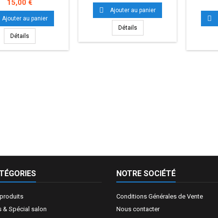
Prix
15,00 €

Ajouter au panier

Ajouter au panier
Détails
Détails
TÉGORIES
NOTRE SOCIÉTÉ
produits
Conditions Générales de Vente
 & Spécial salon
Nous contacter