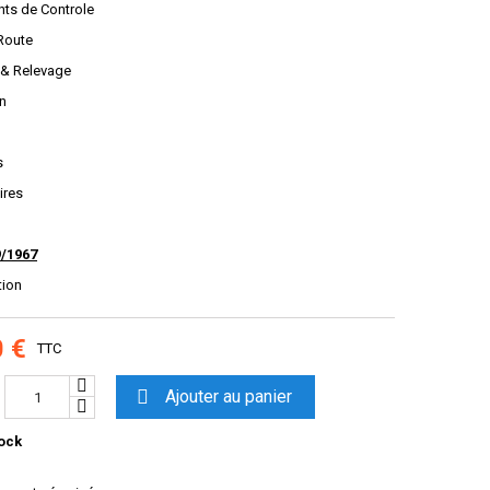
nts de Controle
 Route
e & Relevage
on
s
ires
9/1967
tion
0 €
TTC

Ajouter au panier
ock