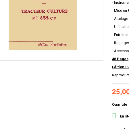
- Instrume
- Mise en
- Attelag
- Utilisati
- Entretien
- Reglage
- Accesso
48 Pages
Edition 0
Reproduc
25,0
Quantité

En st