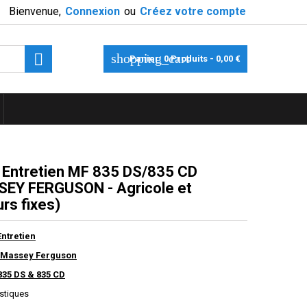
Bienvenue,
Connexion
ou
Créez votre compte

shopping_cart
Panier:
0
Produits - 0,00 €
t Entretien MF 835 DS/835 CD
EY FERGUSON - Agricole et
rs fixes)
Entretien
 Massey Ferguson
835 DS & 835 CD
istiques