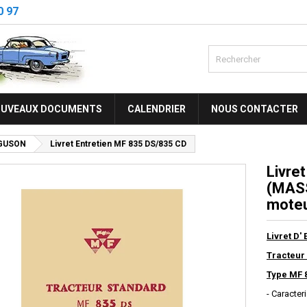
0 97
UVEAUX DOCUMENTS
CALENDRIER
NOUS CONTACTER
GUSON
Livret Entretien MF 835 DS/835 CD
Livre
(MASS
moteu
Livret D' 
Tracteur
Type MF 
- Caracter