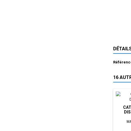
DÉTAIL
Référenc
16 AUT
CAT
DIS
MA