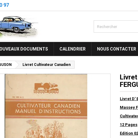
0 97
OUVEAUX DOCUMENTS
CALENDRIER
NOUS CONTACTER
GUSON
Livret Cultivateur Canadien
Livre
FERGU
Livret D' 
Massey 
Cultivat
12
Pages
Edition 0