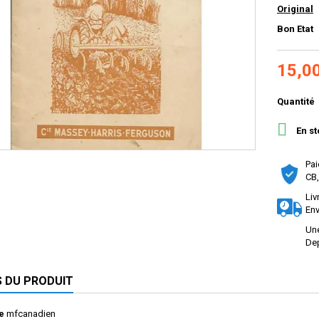
Original
Bon Etat
15,0
Quantité

En st
Pai
CB,
Liv
Env
Une
Dep
S DU PRODUIT
e
mfcanadien