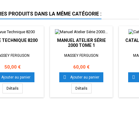
RES PRODUITS DANS LA MÊME CATÉGORIE :
 TECHNIQUE 8200
MANUEL ATELIER SÉRIE
CATAL
2000 TOME 1
SSEY FERGUSON
MASSEY FERGUSON
MA
Prix
Prix
50,00 €
60,00 €


Ajouter au panier
Ajouter au panier
Détails
Détails