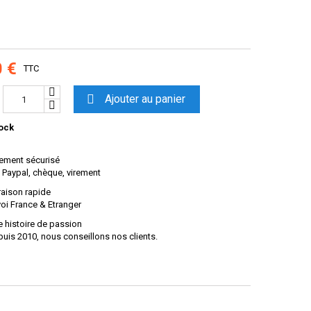
0 €
TTC

Ajouter au panier
ock
ement sécurisé
 Paypal, chèque, virement
raison rapide
oi France & Etranger
 histoire de passion
uis 2010, nous conseillons nos clients.