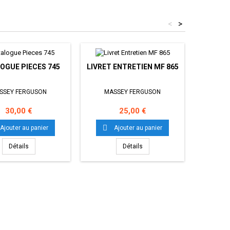
<
>
OGUE PIECES 745
LIVRET ENTRETIEN MF 865
LIVRET 
SSEY FERGUSON
MASSEY FERGUSON
MAS
Prix
Prix
30,00 €
25,00 €


Ajouter au panier
Ajouter au panier
Détails
Détails