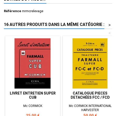
Référence
mrmcrelevage
16 AUTRES PRODUITS DANS LA MÊME CATÉGORIE :
>
<
LIVRET ENTRETIEN SUPER
CATALOGUE PIECES
CUB
DETACHÉES FCC / FCD
Mc CORMICK
Mc CORMICK INTERNATIONAL
HARVESTER
Prix
Prix
25,00 €
50,00 €