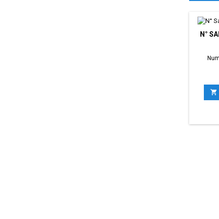
N° S
Num
