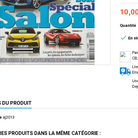
10,0
Quantité

En st
Pai
CB,
Liv
Env
Une
Dep
S DU PRODUIT
e
aj2013
RES PRODUITS DANS LA MÊME CATÉGORIE :