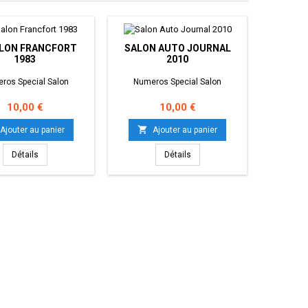
ALON FRANCFORT
SALON AUTO JOURNAL
N° SAL
1983
2010
ros Special Salon
Numeros Special Salon
Numer
Prix
Prix
10,00 €
10,00 €


Ajouter au panier
Ajouter au panier
Détails
Détails