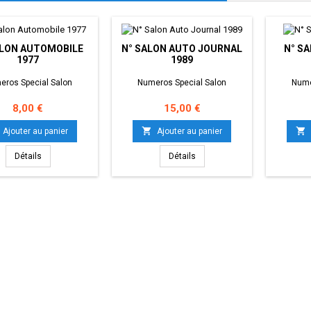
ALON AUTOMOBILE
N° SALON AUTO JOURNAL
N° S
1977
1989
eros Special Salon
Numeros Special Salon
Nume
Prix
Prix
8,00 €
15,00 €


Ajouter au panier
Ajouter au panier
Détails
Détails