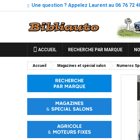
Une question ? Appelez Laurent au 06 76 72 4
ACCUEIL
RECHERCHE PAR MARQUE
NO
Accueil
Magazines et spécial salon
Numeros Spe