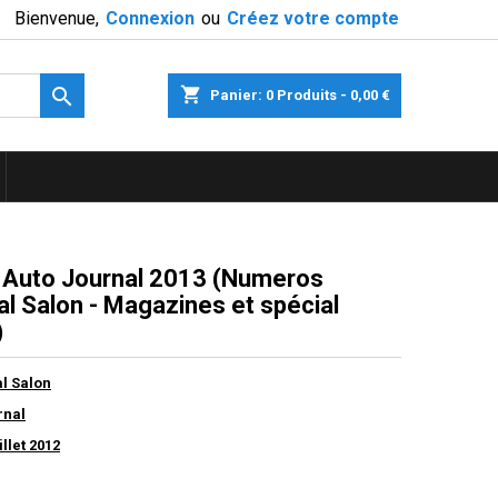
Bienvenue,
Connexion
ou
Créez votre compte

shopping_cart
Panier:
0
Produits - 0,00 €
 Auto Journal 2013 (Numeros
al Salon - Magazines et spécial
)
al Salon
rnal
illet 2012