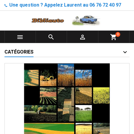
Une question ? Appelez Laurent au 06 76 72 40 97
0



shopping_cart
CATÉGORIES