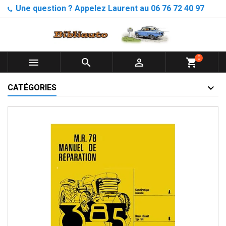
Une question ? Appelez Laurent au 06 76 72 40 97
0



shopping_cart
CATÉGORIES