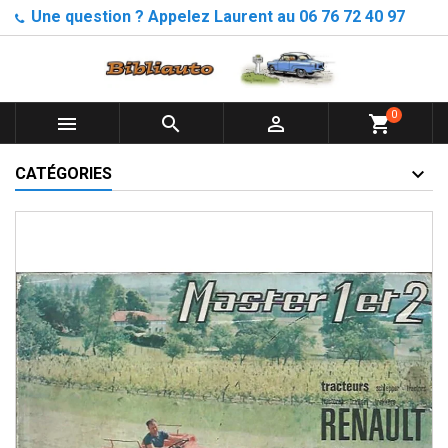
Une question ? Appelez Laurent au 06 76 72 40 97
0



shopping_cart
CATÉGORIES