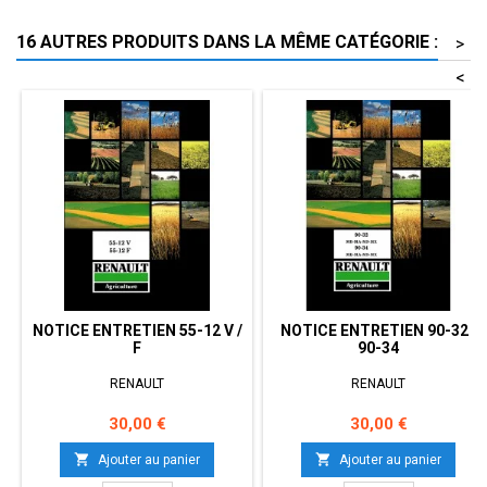
16 AUTRES PRODUITS DANS LA MÊME CATÉGORIE :
>
<
NOTICE ENTRETIEN 55-12 V /
NOTICE ENTRETIEN 90-32 /
F
90-34
RENAULT
RENAULT
Prix
Prix
30,00 €
30,00 €


Ajouter au panier
Ajouter au panier