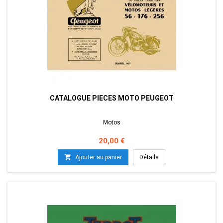
CATALOGUE PIECES MOTO PEUGEOT
Motos
Prix
20,00 €

Ajouter au panier
Détails