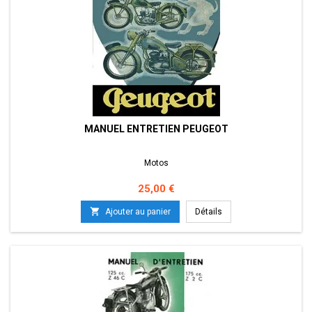
MANUEL ENTRETIEN PEUGEOT
Motos
Prix
25,00 €

Ajouter au panier
Détails