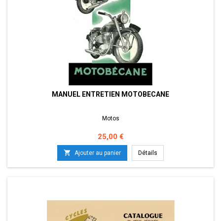
MANUEL ENTRETIEN MOTOBECANE
Motos
Prix
25,00 €

Ajouter au panier
Détails