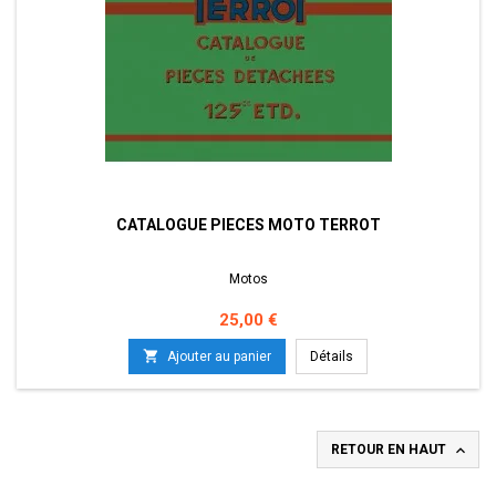
CATALOGUE PIECES MOTO TERROT
Motos
Prix
25,00 €

Ajouter au panier
Détails

RETOUR EN HAUT