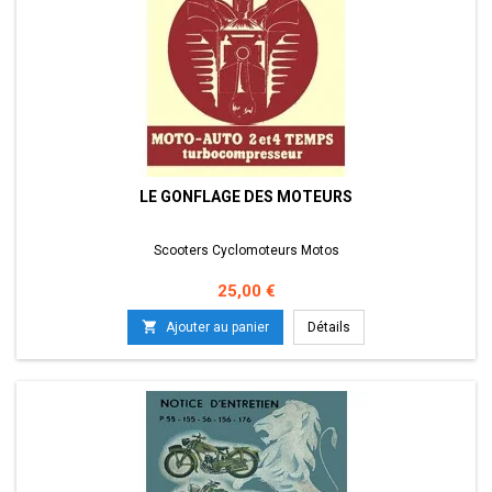
LE GONFLAGE DES MOTEURS
Scooters Cyclomoteurs Motos
Prix
25,00 €

Ajouter au panier
Détails