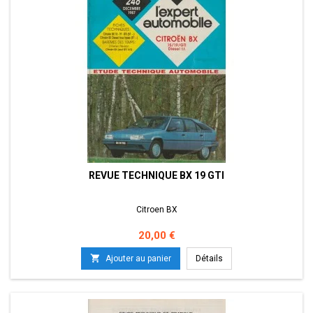
REVUE TECHNIQUE BX 19 GTI
Citroen BX
Prix
20,00 €

Ajouter au panier
Détails