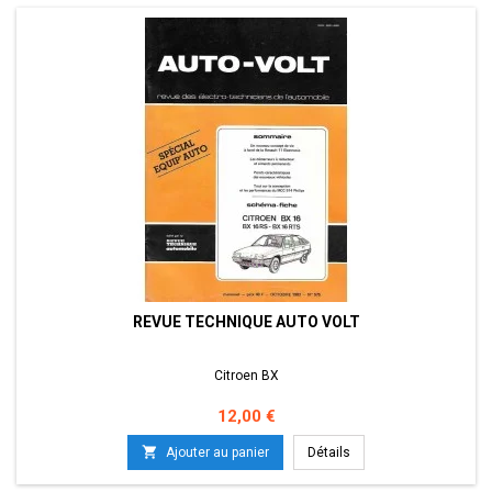
REVUE TECHNIQUE AUTO VOLT
Citroen BX
Prix
12,00 €

Ajouter au panier
Détails