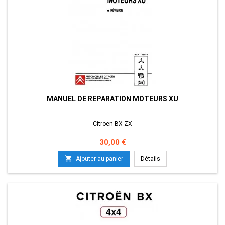
MANUEL DE REPARATION MOTEURS XU
Citroen BX ZX
Prix
30,00 €

Ajouter au panier
Détails