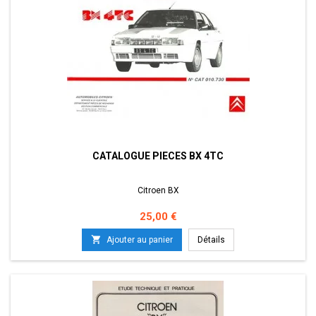
CATALOGUE PIECES BX 4TC
Citroen BX
Prix
25,00 €

Ajouter au panier
Détails