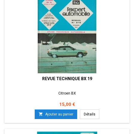
REVUE TECHNIQUE BX 19
Citroen BX
Prix
15,00 €

Ajouter au panier
Détails