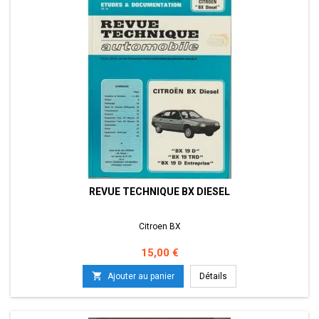
REVUE TECHNIQUE BX DIESEL
Citroen BX
Prix
15,00 €

Ajouter au panier
Détails