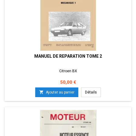
MANUEL DE REPARATION TOME 2
Citroen BX
Prix
50,00 €

Ajouter au panier
Détails