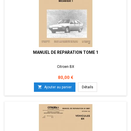
MANUEL DE REPARATION TOME 1
Citroen BX
Prix
80,00 €

Ajouter au panier
Détails