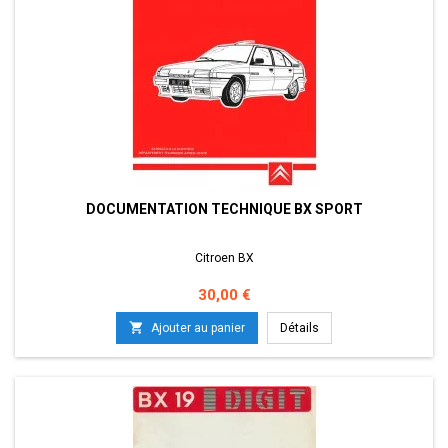
DOCUMENTATION TECHNIQUE BX SPORT
Citroen BX
Prix
30,00 €

Ajouter au panier
Détails