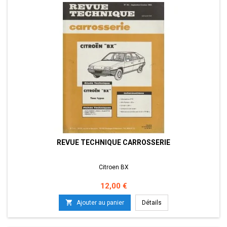
REVUE TECHNIQUE CARROSSERIE
Citroen BX
Prix
12,00 €

Ajouter au panier
Détails