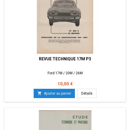
REVUE TECHNIQUE 17M P3
Ford 17M / 20M / 26M
Prix
10,00 €

Ajouter au panier
Détails