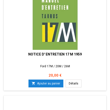
NOTICE D' ENTRETIEN 17 M 1959
Ford 17M / 20M / 26M
Prix
20,00 €

Ajouter au panier
Détails