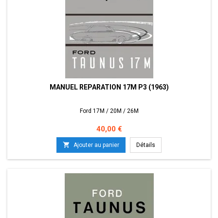
MANUEL REPARATION 17M P3 (1963)
Ford 17M / 20M / 26M
Prix
40,00 €

Ajouter au panier
Détails