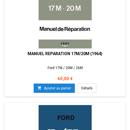
MANUEL REPARATION 17M/20M (1964)
Ford 17M / 20M / 26M
Prix
60,00 €

Ajouter au panier
Détails