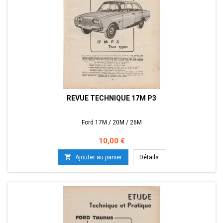
REVUE TECHNIQUE 17M P3
Ford 17M / 20M / 26M
Prix
10,00 €

Ajouter au panier
Détails