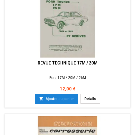
REVUE TECHNIQUE 17M / 20M
Ford 17M / 20M / 26M
Prix
12,00 €

Ajouter au panier
Détails