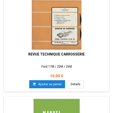
REVUE TECHNIQUE CARROSSERIE
Ford 17M / 20M / 26M
Prix
10,00 €

Ajouter au panier
Détails