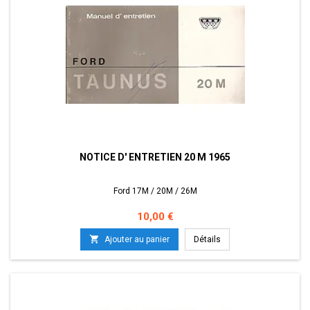
NOTICE D' ENTRETIEN 20 M 1965
Ford 17M / 20M / 26M
Prix
10,00 €

Ajouter au panier
Détails