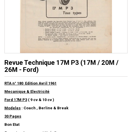
Revue Technique 17M P3 (17M / 20M /
26M - Ford)
RTA n° 180 Edition Avril 1961
Mecanique & Electricité
Ford 17M P3
( 9 cv & 10 cv )
Modeles
: Coach , Berline & Break
30 Pages
Bon Etat