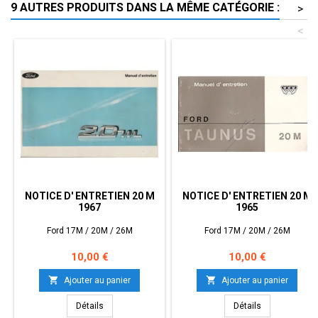
9 AUTRES PRODUITS DANS LA MÊME CATÉGORIE :
>
<
NOTICE D' ENTRETIEN 20 M
NOTICE D' ENTRETIEN 20 M
1967
1965
Ford 17M / 20M / 26M
Ford 17M / 20M / 26M
Prix
Prix
10,00 €
10,00 €


Ajouter au panier
Ajouter au panier
Détails
Détails