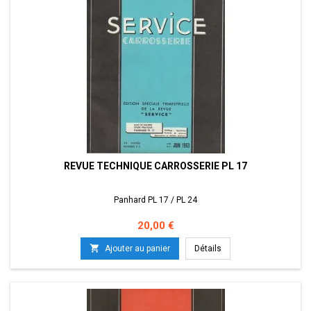
REVUE TECHNIQUE CARROSSERIE PL 17
Panhard PL 17 / PL 24
Prix
20,00 €

Ajouter au panier
Détails