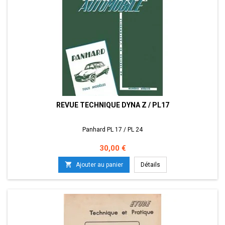
REVUE TECHNIQUE DYNA Z / PL17
Panhard PL 17 / PL 24
Prix
30,00 €

Ajouter au panier
Détails