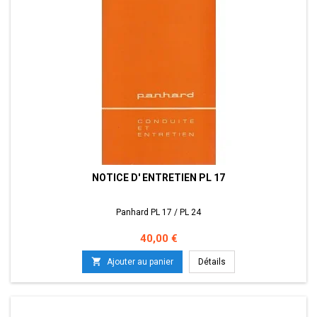
NOTICE D' ENTRETIEN PL 17
Panhard PL 17 / PL 24
Prix
40,00 €

Ajouter au panier
Détails