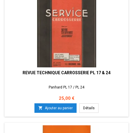
REVUE TECHNIQUE CARROSSERIE PL 17 & 24
Panhard PL 17 / PL 24
Prix
25,00 €

Ajouter au panier
Détails