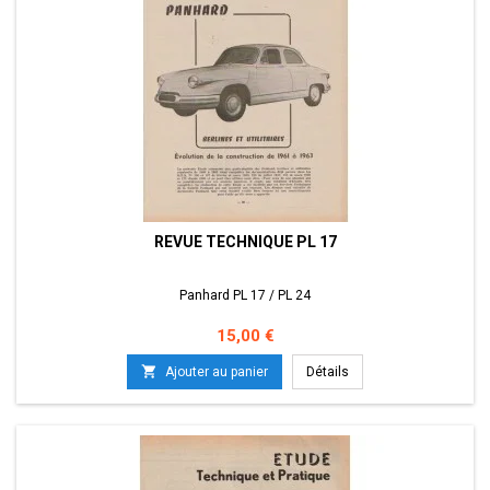
REVUE TECHNIQUE PL 17
Panhard PL 17 / PL 24
Prix
15,00 €

Ajouter au panier
Détails