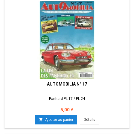
AUTOMOBILIA N° 17
Panhard PL 17 / PL 24
Prix
5,00 €

Ajouter au panier
Détails