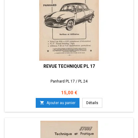
REVUE TECHNIQUE PL 17
Panhard PL 17 / PL 24
Prix
15,00 €

Ajouter au panier
Détails