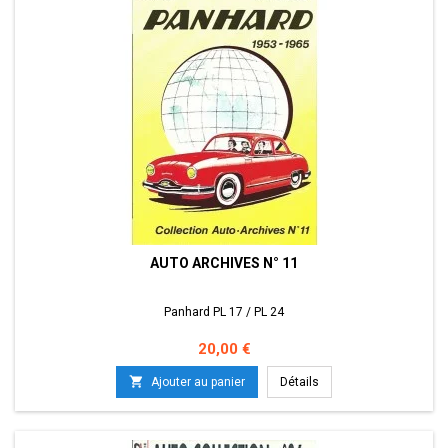
AUTO ARCHIVES N° 11
Panhard PL 17 / PL 24
Prix
20,00 €

Ajouter au panier
Détails