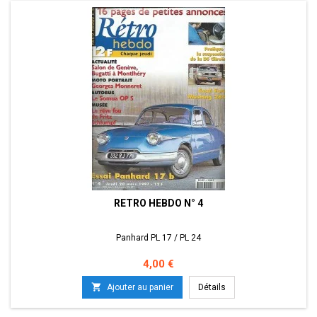
RETRO HEBDO N° 4
Panhard PL 17 / PL 24
Prix
4,00 €

Ajouter au panier
Détails