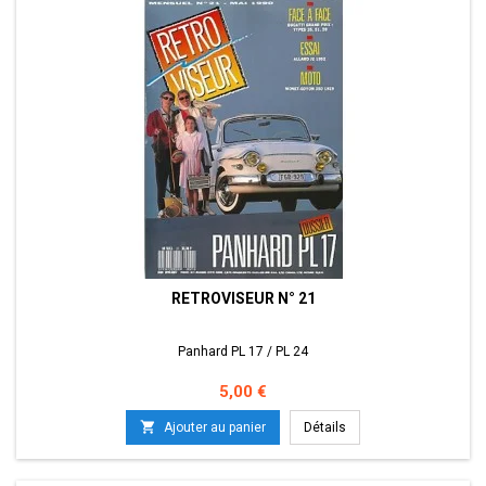
RETROVISEUR N° 21
Panhard PL 17 / PL 24
Prix
5,00 €

Ajouter au panier
Détails