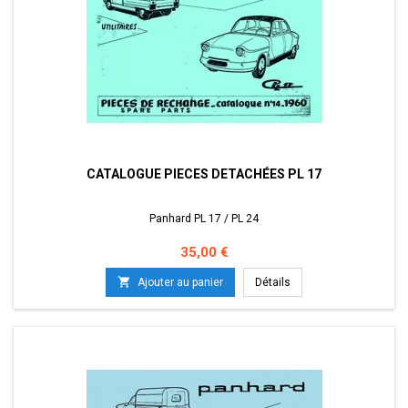
CATALOGUE PIECES DETACHÉES PL 17
Panhard PL 17 / PL 24
Prix
35,00 €

Ajouter au panier
Détails