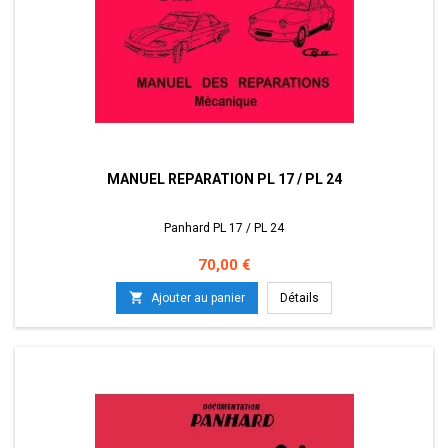
MANUEL REPARATION PL 17 / PL 24
Panhard PL 17 / PL 24
Prix
70,00 €

Ajouter au panier
Détails