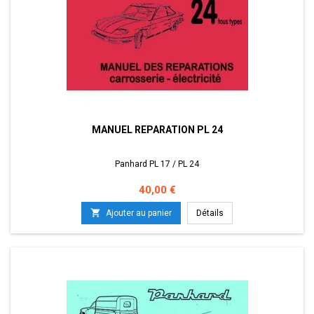
MANUEL REPARATION PL 24
Panhard PL 17 / PL 24
Prix
40,00 €

Ajouter au panier
Détails