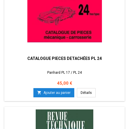
CATALOGUE PIECES DETACHÉES PL 24
Panhard PL 17 / PL 24
Prix
45,00 €

Ajouter au panier
Détails