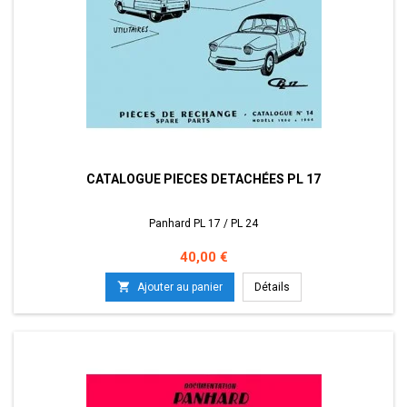
CATALOGUE PIECES DETACHÉES PL 17
Panhard PL 17 / PL 24
Prix
40,00 €

Ajouter au panier
Détails