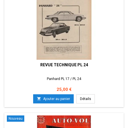
REVUE TECHNIQUE PL 24
Panhard PL 17 / PL 24
Prix
25,00 €

Ajouter au panier
Détails
Nouveau