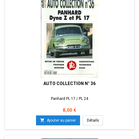
AUTO COLLECTION N° 36
Panhard PL 17 / PL 24
Prix
8,00 €

Ajouter au panier
Détails