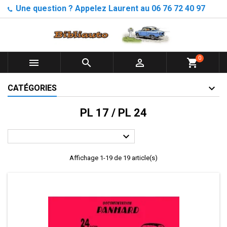
Une question ? Appelez Laurent au 06 76 72 40 97
0



shopping_cart
CATÉGORIES
PL 17 / PL 24

Affichage 1-19 de 19 article(s)