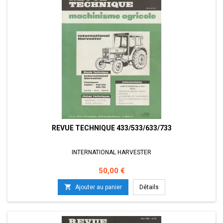
REVUE TECHNIQUE 433/533/633/733
INTERNATIONAL HARVESTER
Prix
50,00 €

Ajouter au panier
Détails