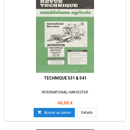
TECHNIQUE 531 & 541
INTERNATIONAL HARVESTER
Prix
40,00 €

Ajouter au panier
Détails