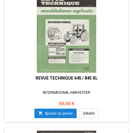
REVUE TECHNIQUE 645 / 845 XL
INTERNATIONAL HARVESTER
Prix
50,00 €

Ajouter au panier
Détails