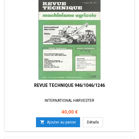
REVUE TECHNIQUE 946/1046/1246
INTERNATIONAL HARVESTER
Prix
40,00 €

Ajouter au panier
Détails