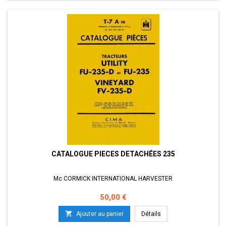
CATALOGUE PIECES DETACHÉES 235
Mc CORMICK INTERNATIONAL HARVESTER
Prix
50,00 €

Ajouter au panier
Détails