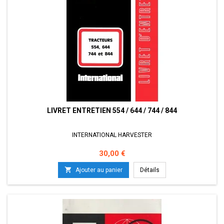
LIVRET ENTRETIEN 554 / 644 / 744 / 844
INTERNATIONAL HARVESTER
Prix
30,00 €

Ajouter au panier
Détails