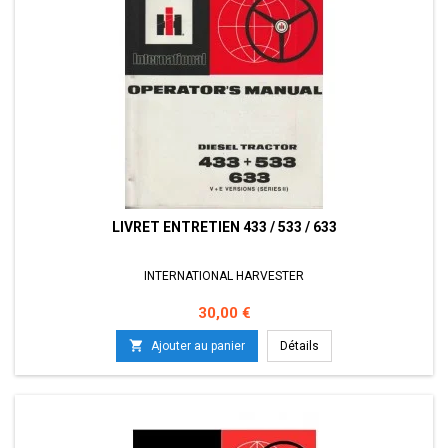
LIVRET ENTRETIEN 433 / 533 / 633
INTERNATIONAL HARVESTER
Prix
30,00 €

Ajouter au panier
Détails