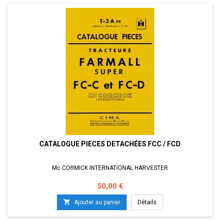
CATALOGUE PIECES DETACHÉES FCC / FCD
Mc CORMICK INTERNATIONAL HARVESTER
Prix
50,00 €

Ajouter au panier
Détails