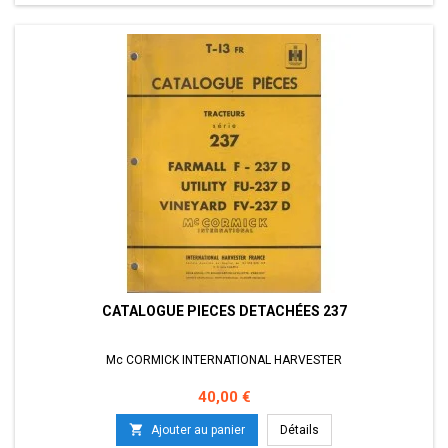
CATALOGUE PIECES DETACHÉES 237
Mc CORMICK INTERNATIONAL HARVESTER
Prix
40,00 €

Ajouter au panier
Détails