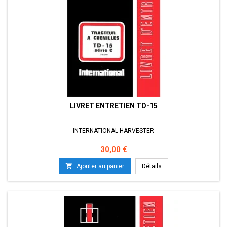
LIVRET ENTRETIEN TD-15
INTERNATIONAL HARVESTER
Prix
30,00 €

Ajouter au panier
Détails