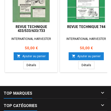
REVUE TECHNIQUE
REVUE TECHNIQUE 744
433/533/633/733
INTERNATIONAL HARVESTER
INTERNATIONAL HARVESTER
Prix
Prix
50,00 €
50,00 €


Ajouter au panier
Ajouter au panier
Détails
Détails

TOP MARQUES

TOP CATÉGORIES