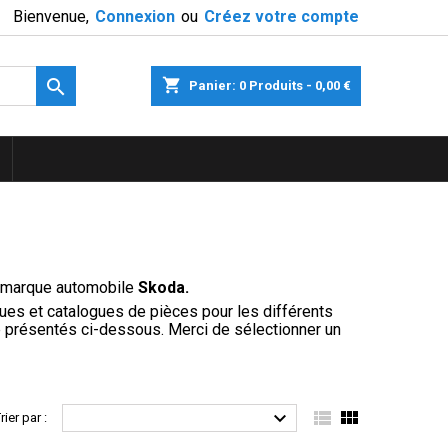
Bienvenue,
Connexion
ou
Créez votre compte

shopping_cart
Panier:
0
Produits - 0,00 €
a marque automobile
Skoda.
ues et catalogues de pièces pour les différents
 présentés ci-dessous. Merci de sélectionner un



rier par :