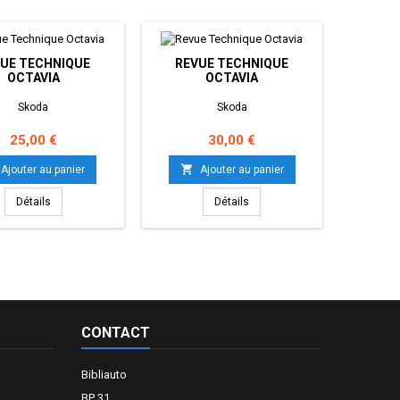
UE TECHNIQUE
REVUE TECHNIQUE
OCTAVIA
OCTAVIA
Skoda
Skoda
Prix
Prix
25,00 €
30,00 €

Ajouter au panier
Ajouter au panier
Détails
Détails
CONTACT
Bibliauto
BP 31