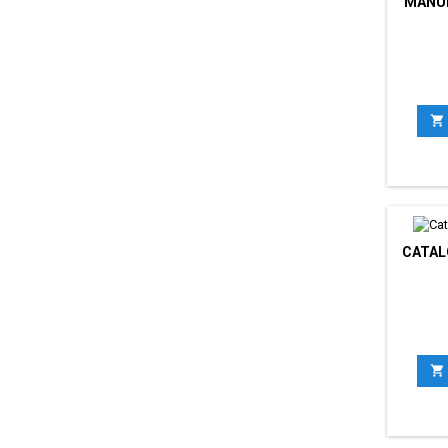
MANUE

CATAL
