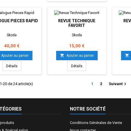
GUE PIECES RAPID
REVUE TECHNIQUE
REV
FAVORIT
Skoda
Skoda
Prix
Prix
40,00 €
15,00 €


Ajouter au panier
Ajouter au panier
Détails
Détails

1-20 de 24 article(s)
1
2
Suivant
TÉGORIES
NOTRE SOCIÉTÉ
produits
Conditions Générales de Vente
 & Spécial salon
Nous contacter