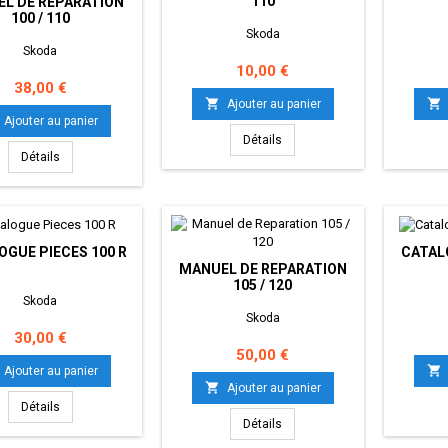
110
L DE REPARATION
100 / 110
Skoda
Skoda
Prix
10,00 €
Prix
38,00 €


Ajouter au panier
Ajouter au panier
Détails
Détails
OGUE PIECES 100 R
CATALO
MANUEL DE REPARATION
105 / 120
Skoda
Skoda
Prix
30,00 €
Prix
50,00 €

Ajouter au panier

Ajouter au panier
Détails
Détails