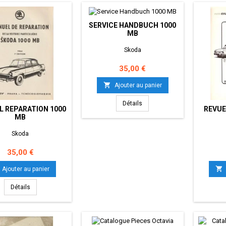
SERVICE HANDBUCH 1000
MB
Skoda
Prix
35,00 €

Ajouter au panier
Détails
 REPARATION 1000
REVUE
MB
Skoda
Prix
35,00 €

Ajouter au panier
Détails