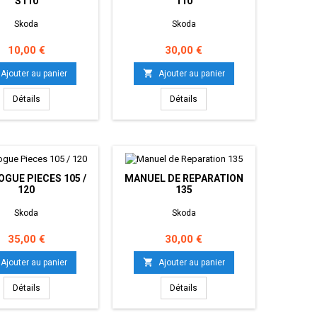
S110
110
Skoda
Skoda
Prix
Prix
10,00 €
30,00 €

Ajouter au panier
Ajouter au panier
Détails
Détails
GUE PIECES 105 /
MANUEL DE REPARATION
120
135
Skoda
Skoda
Prix
Prix
35,00 €
30,00 €

Ajouter au panier
Ajouter au panier
Détails
Détails