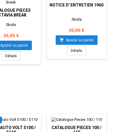
NOTICE D' ENTRETIEN 1960
ALOGUE PIECES
CTAVIA BREAK
Skoda
Skoda
Prix
30,00 €
Prix
35,00 €

Ajouter au panier
Ajouter au panier
Détails
Détails
AUTO VOLT S100 /
CATALOGUE PIECES 100 /