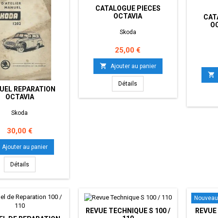
CATALOGUE PIECES
OCTAVIA
CAT
O
Skoda
Prix
25,00 €

Ajouter au panier

Détails
UEL REPARATION
OCTAVIA
Skoda
Prix
30,00 €
Ajouter au panier
Détails
Nouveau
REVUE TECHNIQUE S 100 /
REVUE 