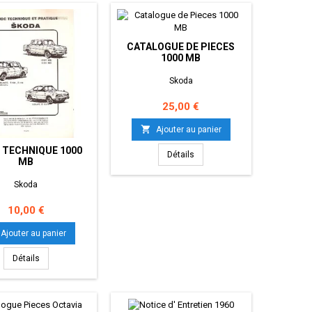
CATALOGUE DE PIECES
1000 MB
Skoda
Prix
25,00 €

Ajouter au panier
 TECHNIQUE 1000
Détails
MB
Skoda
Prix
10,00 €
Ajouter au panier
Détails