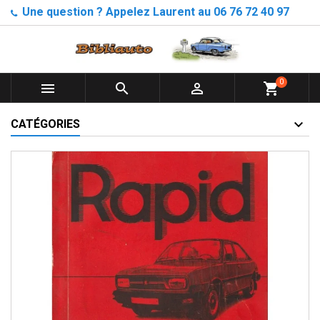
Une question ? Appelez Laurent au 06 76 72 40 97
0



shopping_cart
CATÉGORIES