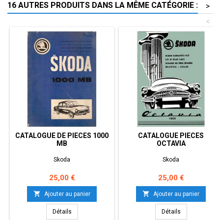
16 AUTRES PRODUITS DANS LA MÊME CATÉGORIE :
>
<
CATALOGUE DE PIECES 1000
CATALOGUE PIECES
MB
OCTAVIA
Skoda
Skoda
Prix
Prix
25,00 €
25,00 €


Ajouter au panier
Ajouter au panier
Détails
Détails