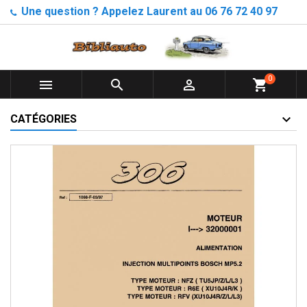
Une question ? Appelez Laurent au 06 76 72 40 97
0



shopping_cart
CATÉGORIES