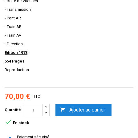
- Boite de Vitesses
- Transmission
- Pont AR
- Train AR
- Train AV
- Direction
Edition 1978
554 Pages
Reproduction
70,00 €
TTC
Ajouter au panier

Quantité

En stock
Paiement sécurisé