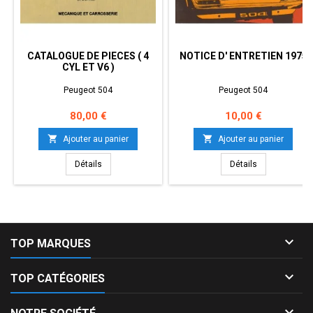
CATALOGUE DE PIECES ( 4
NOTICE D' ENTRETIEN 1975
CYL ET V6 )
Peugeot 504
Peugeot 504
Prix
Prix
80,00 €
10,00 €


Ajouter au panier
Ajouter au panier
Détails
Détails

TOP MARQUES

TOP CATÉGORIES
