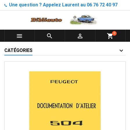
Une question ? Appelez Laurent au 06 76 72 40 97
0



shopping_cart
CATÉGORIES