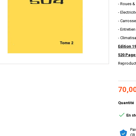
- Roues &
- Electricit
- Carrosse
- Entretien
- Climatis
Edition 1
520 Page
Reproduc
70,0
Quantité

En st
Pai
CB,