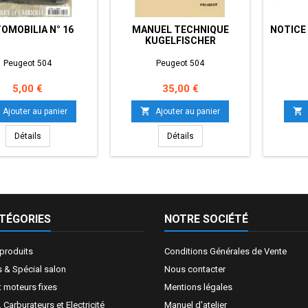
OMOBILIA N° 16
MANUEL TECHNIQUE
NOTICE 
KUGELFISCHER
Peugeot 504
Peugeot 504
Prix
Prix
5,00 €
35,00 €


Ajouter au panier
Ajouter au panier
Détails
Détails
TÉGORIES
NOTRE SOCIÉTÉ
produits
Conditions Générales de Vente
 & Spécial salon
Nous contacter
t moteurs fixes
Mentions légales
Carburateurs et Electricité
Manuel d'atelier