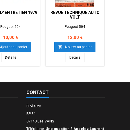
D' ENTRETIEN 1979
REVUE TECHNIQUE AUTO
MANUEL
VOLT
Peugeot 504
Peugeot 504
Prix
Prix
10,00 €
12,00 €


Ajouter au panier
Ajouter au panier
Détails
Détails
CONTACT
Bibliauto
BP 31
07140 Les VANS
Téléphone:
Une question ? Appelez Laurent