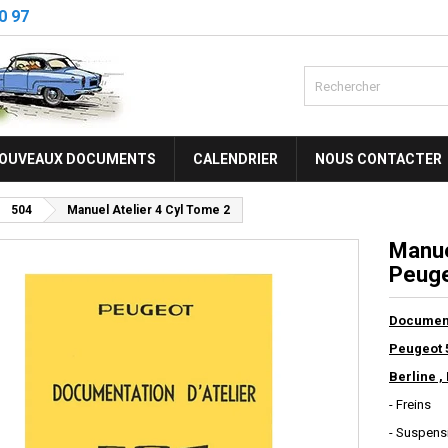
0 97
OUVEAUX DOCUMENTS
CALENDRIER
NOUS CONTACTER
504
Manuel Atelier 4 Cyl Tome 2
Manue
Peuge
Documenta
Peugeot 
Berline ,
- Freins
- Suspens