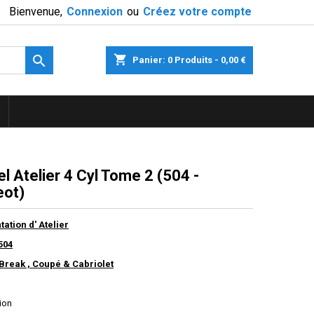
Bienvenue,
Connexion
ou
Créez votre compte

shopping_cart
Panier:
0
Produits - 0,00 €
l Atelier 4 Cyl Tome 2 (504 -
ot)
tion d' Atelier
504
 Break , Coupé & Cabriolet
ion