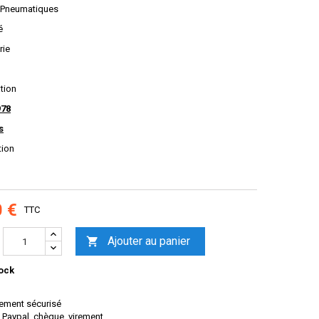
 Pneumatiques
é
rie
ation
978
s
tion
0 €
TTC
Ajouter au panier

ock
ement sécurisé
 Paypal, chèque, virement