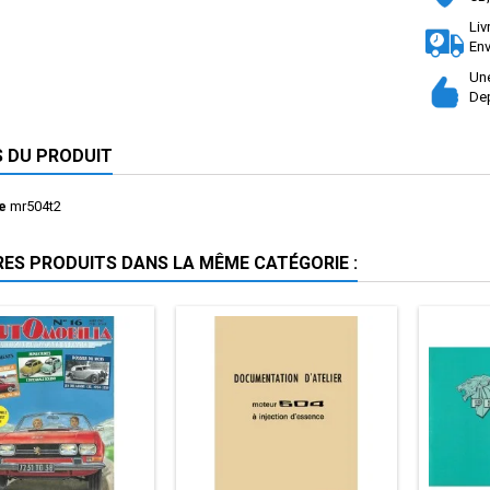
Liv
Env
Une
Dep
S DU PRODUIT
e
mr504t2
RES PRODUITS DANS LA MÊME CATÉGORIE :