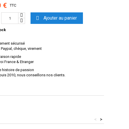
0 €
TTC

Ajouter au panier
ock
ement sécurisé
 Paypal, chèque, virement
raison rapide
oi France & Etranger
 histoire de passion
uis 2010, nous conseillons nos clients.
<
>