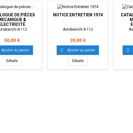
LOGUE DE PIÈCES
NOTICE ENTRETIEN 1974
CATAL
MECANIQUE &
M
ELECTRICITÉ
E
utobianchi A 112
Autobianchi A 112
Au
Prix
Prix
50,00 €
20,00 €


Ajouter au panier
Ajouter au panier
Détails
Détails