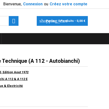
Bienvenue,
Connexion
ou
Créez votre compte

shopping_cart
Panier:
0
Produits - 0,00 €
 Technique (A 112 - Autobianchi)
5 Edition Aout 1972
hi A 112 & A 112 E
e & Electricité