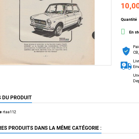
10,0
Quantité

En st
Pai
CB,
Liv
Env
Une
Dep
S DU PRODUIT
e
rtaa112
RES PRODUITS DANS LA MÊME CATÉGORIE :