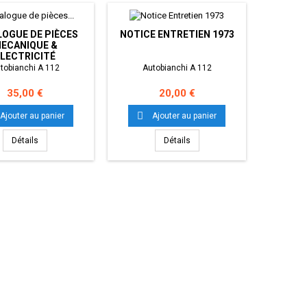
OGUE DE PIÈCES
NOTICE ENTRETIEN 1973
MANUEL
ECANIQUE &
LECTRICITÉ
tobianchi A 112
Autobianchi A 112
Aut
Prix
Prix
35,00 €
20,00 €


Ajouter au panier
Ajouter au panier
Détails
Détails