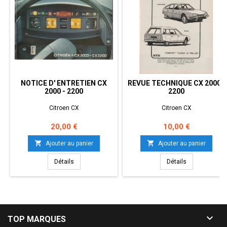
NOTICE D' ENTRETIEN CX
REVUE TECHNIQUE CX 2000 -
2000 - 2200
2200
Citroen CX
Citroen CX
Prix
Prix
20,00 €
10,00 €


Ajouter au panier
Ajouter au panier
Détails
Détails

TOP MARQUES