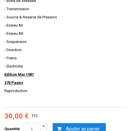
- Boite de Vitesses
- Transmission
- Source & Reserve de Pression
- Essieu AV
- Essieu AR
- Suspension
- Direction
- Freins
- Electricité
Edition Mai 1981
270 Pages
Reproduction
30,00 €
TTC
Ajouter au panier

Quantité