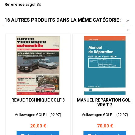
Référence
avgolf3d
16 AUTRES PRODUITS DANS LA MÊME CATÉGORIE :
>
<
REVUE TECHNIQUE GOLF 3
MANUEL REPARATION GOLF
VR6 T 2
Volkswagen GOLF III (92-97)
Volkswagen GOLF III (92-97)
Prix
Prix
20,00 €
70,00 €