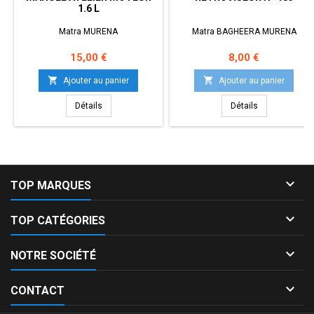
1.6 L
Matra MURENA
Matra BAGHEERA MURENA
Prix
Prix
15,00 €
8,00 €


Ajouter au panier
Ajouter au panier
Détails
Détails

TOP MARQUES

TOP CATÉGORIES

NOTRE SOCIÉTÉ

CONTACT