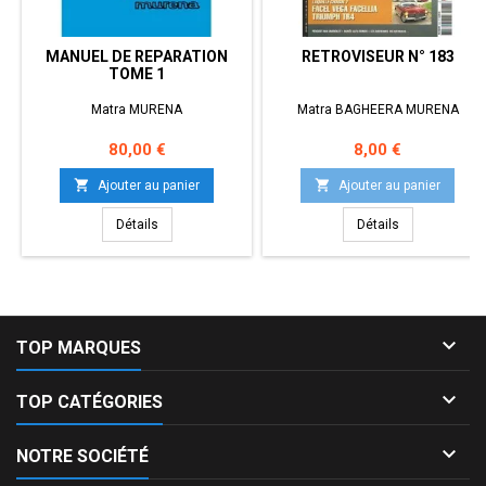
MANUEL DE REPARATION
RETROVISEUR N° 183
TOME 1
Matra MURENA
Matra BAGHEERA MURENA
Prix
Prix
80,00 €
8,00 €


Ajouter au panier
Ajouter au panier
Détails
Détails

TOP MARQUES

TOP CATÉGORIES

NOTRE SOCIÉTÉ