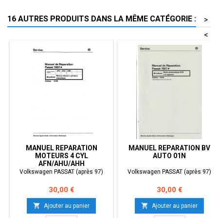
16 AUTRES PRODUITS DANS LA MÊME CATÉGORIE :
>
<
MANUEL REPARATION
MANUEL REPARATION BV
MOTEURS 4 CYL
AUTO 01N
AFN/AHU/AHH
Volkswagen PASSAT (après 97)
Volkswagen PASSAT (après 97)
Prix
Prix
30,00 €
30,00 €


Ajouter au panier
Ajouter au panier