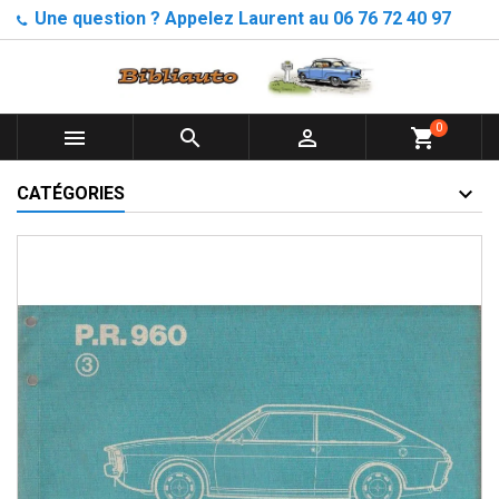
Une question ? Appelez Laurent au 06 76 72 40 97
0



shopping_cart
CATÉGORIES