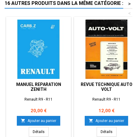
16 AUTRES PRODUITS DANS LA MÊME CATÉGORIE :
>
<
MANUEL REPARATION
REVUE TECHNIQUE AUTO
ZENITH
VOLT
Renault R9 - R11
Renault R9 - R11
Prix
Prix
20,00 €
12,00 €


Ajouter au panier
Ajouter au panier
Détails
Détails