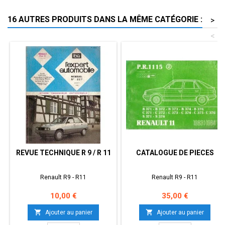
16 AUTRES PRODUITS DANS LA MÊME CATÉGORIE :
>
<
REVUE TECHNIQUE R 9 / R 11
CATALOGUE DE PIECES
Renault R9 - R11
Renault R9 - R11
Prix
Prix
10,00 €
35,00 €


Ajouter au panier
Ajouter au panier