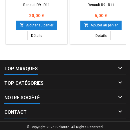
Renault R9 - R11
Renault R9 - R11
Prix
Prix
20,00 €
5,00 €


Ajouter au panier
Ajouter au panier
Détails
Détails

TOP MARQUES

TOP CATÉGORIES

NOTRE SOCIÉTÉ

CONTACT
© Copyright 2026 Bibliauto. All Rights Reserved.