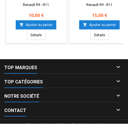
Renault R9 - R11
Renault R9 - R11
Prix
Prix
10,00 €
15,00 €


Ajouter au panier
Ajouter au panier
Détails
Détails

TOP MARQUES

TOP CATÉGORIES

NOTRE SOCIÉTÉ

CONTACT
© Copyright 2026 Bibliauto. All Rights Reserved.