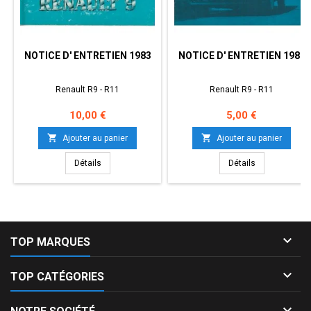
NOTICE D' ENTRETIEN 1983
NOTICE D' ENTRETIEN 1989
Renault R9 - R11
Renault R9 - R11
Prix
Prix
10,00 €
5,00 €


Ajouter au panier
Ajouter au panier
Détails
Détails

TOP MARQUES

TOP CATÉGORIES
