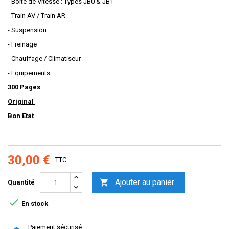
- Boite de Vitesse : Types JB0 & JB1
- Train AV / Train AR
- Suspension
- Freinage
- Chauffage / Climatiseur
- Equipements
300 Pages
Original
Bon Etat
30,00 €
TTC
Ajouter au panier

Quantité

En stock
Paiement sécurisé