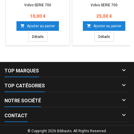
Volvo SERIE 700
Volvo SERIE 700
Prix
Prix
10,00 €
25,00 €


Ajouter au panier
Ajouter au panier
Détails
Détails

TOP MARQUES

TOP CATÉGORIES

NOTRE SOCIÉTÉ

CONTACT
© Copyright 2026 Bibliauto. All Rights Reserved.