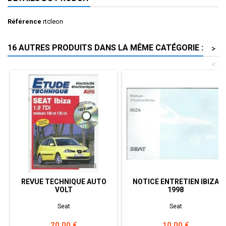
Référence
rtcleon
16 AUTRES PRODUITS DANS LA MÊME CATÉGORIE :
>
<
REVUE TECHNIQUE AUTO
NOTICE ENTRETIEN IBIZA
VOLT
1998
Seat
Seat
Prix
Prix
20,00 €
10,00 €