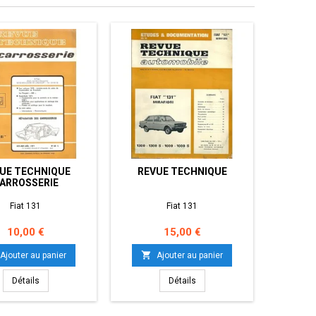
UE TECHNIQUE
REVUE TECHNIQUE
MANUEL
ARROSSERIE
Fiat 131
Fiat 131
Prix
Prix
10,00 €
15,00 €


Ajouter au panier
Ajouter au panier
Détails
Détails