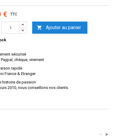
0 €
TTC
Ajouter au panier

ock
ement sécurisé
 Paypal, chèque, virement
raison rapide
oi France & Etranger
 histoire de passion
uis 2010, nous conseillons nos clients.
<
>