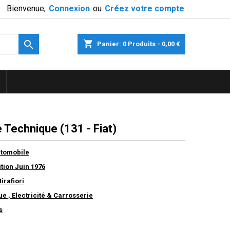
Bienvenue,
Connexion
ou
Créez votre compte

shopping_cart
Panier:
0
Produits - 0,00 €
 Technique (131 - Fiat)
utomobile
ition Juin 1976
irafiori
 , Electricité & Carrosserie
s