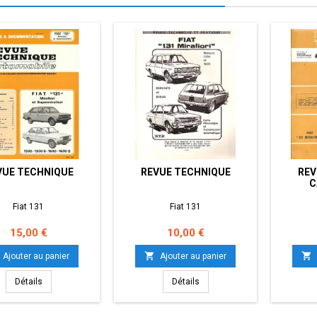
VUE TECHNIQUE
REVUE TECHNIQUE
REV
C
Fiat 131
Fiat 131
Prix
Prix
15,00 €
10,00 €


Ajouter au panier
Ajouter au panier
Détails
Détails